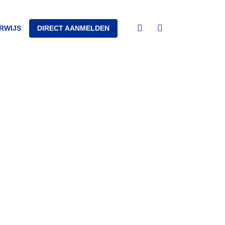
Open
RWIJS
DIRECT AANMELDEN
Open
search
Navigation
Menu