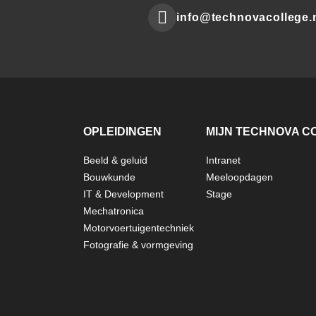
info@technovacollege.
Mail
to:
OPLEIDINGEN
MIJN TECHNOVA C
Beeld & geluid
Intranet
FOOTER
Bouwkunde
Meeloopdagen
IT & Development
Stage
TECHNOVA
Mechatronica
Motorvoertuigentechniek
Fotografie & vormgeving