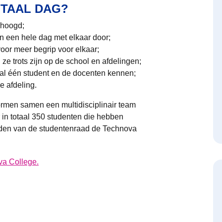
TAAL DAG?
rhoogd;
n een hele dag met elkaar door;
voor meer begrip voor elkaar;
e trots zijn op de school en afdelingen;
aal één student en de docenten kennen;
e afdeling.
vormen samen een multidisciplinair team
 in totaal 350 studenten die hebben
eden van de studentenraad de Technova
va College.