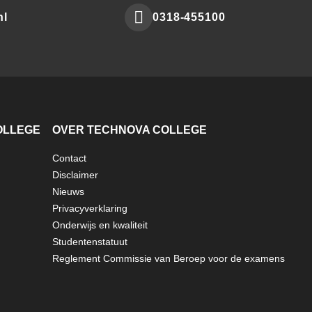
nl
0318-455100
Make
a
phone
call
to
OLLEGE
OVER TECHNOVA COLLEGE
Contact
Disclaimer
Nieuws
Privacyverklaring
Onderwijs en kwaliteit
Studentenstatuut
Reglement Commissie van Beroep voor de examens