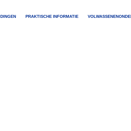
VICE
IDINGEN
PRAKTISCHE INFORMATIE
VOLWASSENENONDE
U
HNOVA