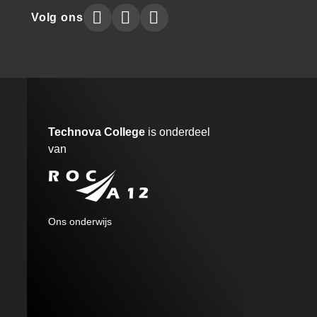
Technova
Technova
Technova
Volg ons
Collegeon
Collegeon
Collegeon
instagram
facebook
linkedin
Technova College
is onderdeel
van
A12
Ons onderwijs
MENU