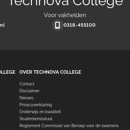
Technova College
Voor vakhelden
nl
0318-455100
Make
a
phone
call
to
OLLEGE
OVER TECHNOVA COLLEGE
Contact
Disclaimer
Nieuws
Privacyverklaring
Onderwijs en kwaliteit
Studentenstatuut
Reglement Commissie van Beroep voor de examens