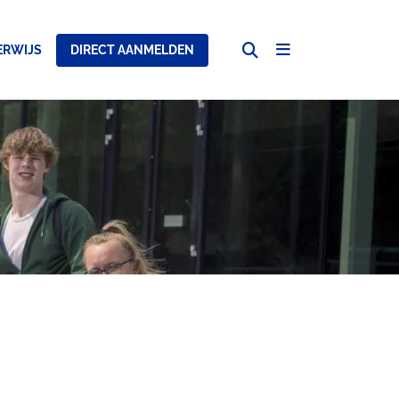
Open
RWIJS
DIRECT AANMELDEN
Open
search
Navigation
Menu