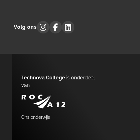
Technova
Technova
Technova
Volg ons
Collegeon
Collegeon
Collegeon
instagram
facebook
linkedin
Technova College
is onderdeel
van
A12
Ons onderwijs
MENU