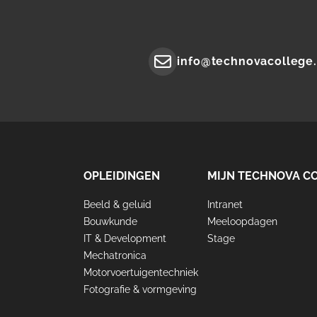
info@technovacollege.
Mail
to:
OPLEIDINGEN
MIJN TECHNOVA C
Beeld & geluid
Intranet
FOOTER
Bouwkunde
Meeloopdagen
TECHNOVA
IT & Development
Stage
Mechatronica
Motorvoertuigentechniek
Fotografie & vormgeving