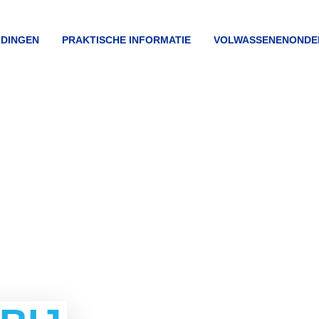
VICE
IDINGEN
PRAKTISCHE INFORMATIE
VOLWASSENENONDE
U
HNOVA