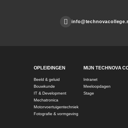
info@technovacollege.
Mail
to:
OPLEIDINGEN
MIJN TECHNOVA C
Beeld & geluid
Intranet
FOOTER
Bouwkunde
Meeloopdagen
IT & Development
Stage
TECHNOVA
Mechatronica
Motorvoertuigentechniek
Fotografie & vormgeving