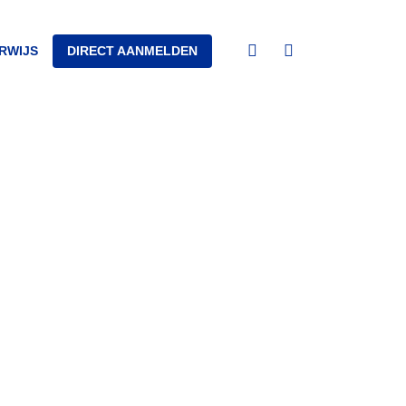
Open
RWIJS
DIRECT AANMELDEN
Open
search
Navigation
Menu