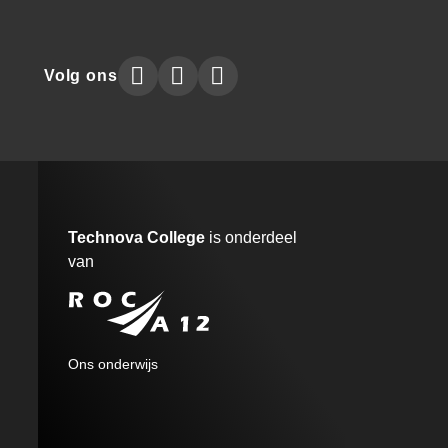
Technova
Technova
Technova
Volg ons
Collegeon
Collegeon
Collegeon
instagram
facebook
linkedin
Technova College
is onderdeel
van
A12
Ons onderwijs
MENU