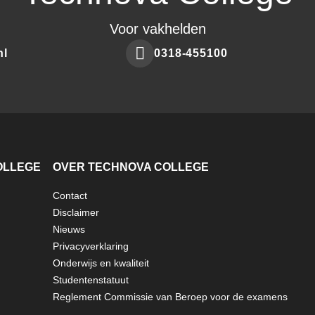
Voor vakhelden
nl
0318-455100
Make
a
phone
call
to
OLLEGE
OVER TECHNOVA COLLEGE
Contact
Disclaimer
Nieuws
Privacyverklaring
Onderwijs en kwaliteit
Studentenstatuut
Reglement Commissie van Beroep voor de examens