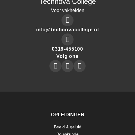
Technova College
Voor vakhelden
Mail
info@technovacollege.nl
to:
Make
0318-455100
a
Volg ons
phone
Technova
Technova
Technova
call
Collegeon
Collegeon
Collegeon
to
instagram
facebook
linkedin
OPLEIDINGEN
Beeld & geluid
FOOTER
Bouwkunde