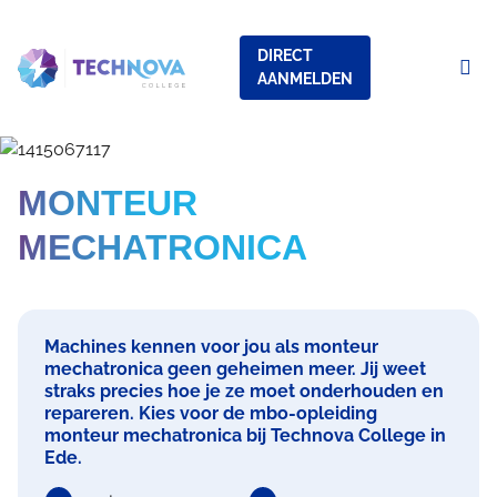
Overslaan
Overslaan
Overslaan
Overslaan
en
en
en
en
DIRECT
naar
naar
naar
naar
SERVICE
AANMELDEN
Op
de
de
de
de
MENU
Nav
inhoud
footer
zoekbalk
navigatie
TECHNOVA
Me
gaan
gaan
gaan
gaan
MONTEUR
MECHATRONICA
Machines kennen voor jou als monteur
mechatronica geen geheimen meer. Jij weet
straks precies hoe je ze moet onderhouden en
repareren. Kies voor de mbo-opleiding
monteur mechatronica bij Technova College in
Ede.