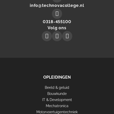
Mail
info@technovacollege.nl
to:
Make
0318-455100
a
Volg ons
phone
Technova
Technova
Technova
call
Collegeon
Collegeon
Collegeon
to
instagram
facebook
linkedin
OPLEIDINGEN
Beeld & geluid
FOOTER
Bouwkunde
TECHNOVA
IT & Development
Mechatronica
Motorvoertuigentechniek